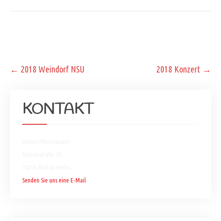
Post
←
2018 Weindorf NSU
2018 Konzert
→
navigation
KONTAKT
Daniel Pfitzenmaier
Servianstraße 20
74206 Bad Wimpfen
Senden Sie uns eine E-Mail