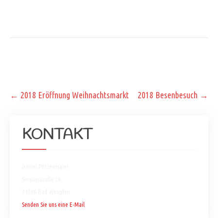
Post
←
2018 Eröffnung Weihnachtsmarkt
2018 Besenbesuch
→
navigation
KONTAKT
Daniel Pfitzenmaier
Servianstraße 20
74206 Bad Wimpfen
Senden Sie uns eine E-Mail