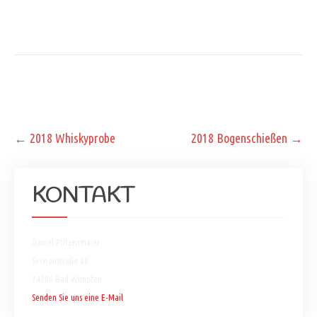
Post
←
2018 Whiskyprobe
2018 Bogenschießen
→
navigation
KONTAKT
Daniel Pfitzenmaier
Servianstraße 20
74206 Bad Wimpfen
Senden Sie uns eine E-Mail