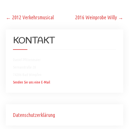
Post
←
2012 Verkehrsmusical
2016 Weinprobe Willy
→
navigation
KONTAKT
Daniel Pfitzenmaier
Servianstraße 20
74206 Bad Wimpfen
Senden Sie uns eine E-Mail
Datenschutzerklärung