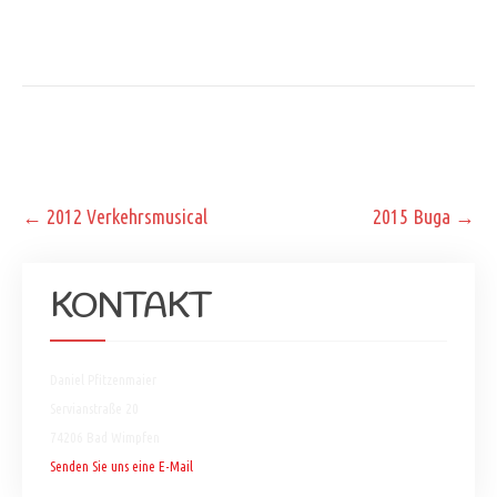
Post
←
2012 Verkehrsmusical
2015 Buga
→
navigation
KONTAKT
Daniel Pfitzenmaier
Servianstraße 20
74206 Bad Wimpfen
Senden Sie uns eine E-Mail