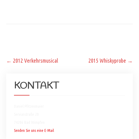
Post
←
2012 Verkehrsmusical
2015 Whiskyprobe
→
navigation
KONTAKT
Daniel Pfitzenmaier
Servianstraße 20
74206 Bad Wimpfen
Senden Sie uns eine E-Mail