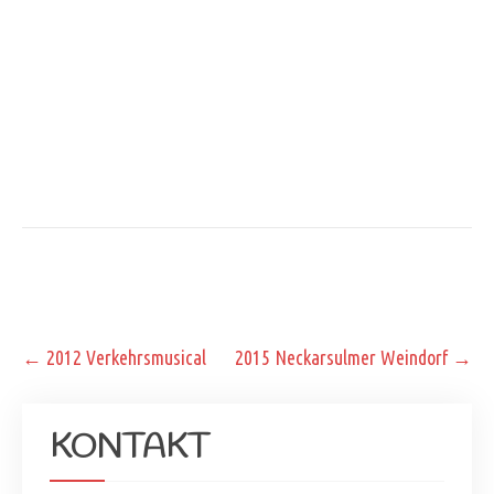
Post
←
2012 Verkehrsmusical
2015 Neckarsulmer Weindorf
→
navigation
KONTAKT